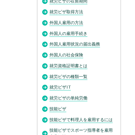
就労ビザの在留期間
就労ビザ取得方法
外国人雇用の方法
外国人の雇用手続き
外国人雇用状況の届出義務
外国人の社会保険
就労資格証明書とは
就労ビザの種類一覧
就労ビザIT
就労ビザの単純労働
技能ビザ
技能ビザで料理人を雇用するには
技能ビザでスポーツ指導者を雇用