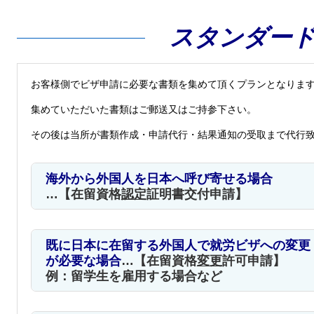
スタンダー
お客様側でビザ申請に必要な書類を集めて頂くプランとなりま
集めていただいた書類はご郵送又はご持参下さい。
その後は当所が書類作成・申請代行・結果通知の受取まで代行
海外から外国人を日本へ呼び寄せる場合
…【
在留資格
認定
証明書交付申請
】
既に日本に在留する外国人で就労ビザへの変更
が必要な
場合
…【在留資格
変更
許可申請】
例：留学生を雇用する場合など