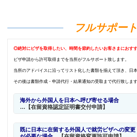
フルサポー
◎絶対にビザを取得したい、時間を節約したいお客さまにおす
ビザ申請から許可取得までを当所がフルサポート致します。
当所のアドバイスに沿ってリスト化した書類を揃えて頂き、日
その後は書類作成・申請代行・結果通知の受取まで代行致しま
海外から外国人を日本へ呼び寄せる場合
…【
在留資格
認定
証明書交付申請
】
既に日本に在留する外国人で就労ビザへの変更
が必要な場合
…【在留資格
変更
許可申請】