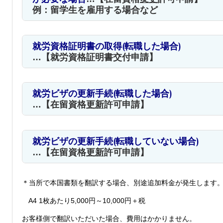
例：留学生を雇用する場合など
就労資格証明書の取得(転職した場合)
…【就労資格証明書交付
申請
】
就労ビザの更新手続(転職した場合)
…【在留資格
更新
許可申請】
就労ビザの更新手続(転職していない場合)
…【在留資格
更新
許可申請】
＊当所で本国書類を翻訳する場合、別途追加料金が発生します
A4 1枚あたり5,000円～10,000円＋税
お客様側で翻訳いただいた場合、費用はかかりません。