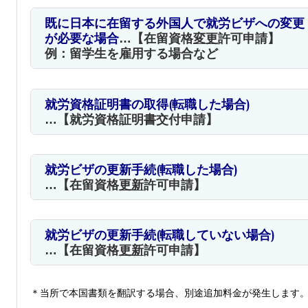
既に日本に在留する外国人で就労ビザへの変更
が必要な場合
…【在留資格
変更
許可申請】
例：留学生を雇用する場合など
就労資格証明書の取得(転職した場合)
…【
就労資格証明書交付申請
】
就労ビザの更新手続(転職した場合)
…【在留資格
更新
許可申請】
就労ビザの更新手続(転職していない場合)
…【在留資格
更新
許可申請】
＊当所で本国書類を翻訳する場合、別途追加料金が発生します