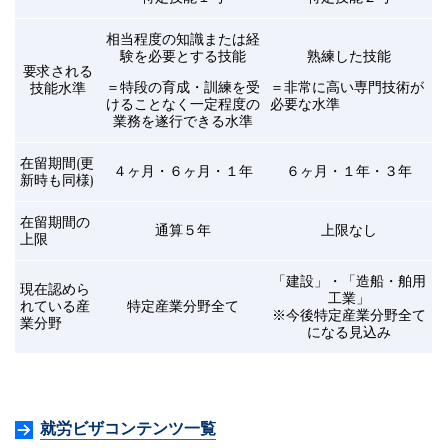
相当程度の知識または経
験を必要とする技能
熟練した技能
要求される
＝
特段の育成・訓練を受
＝
非常に高い専門技術が
技能水準
けることなく一定程度の
必要な水準
業務を遂行できる水準
在留期間(更
４ヶ月・６ヶ月・１年
６ヶ月・１年・３年
新時も同様)
在留期間の
通算５年
上限なし
上限
「建設」・「造船・舶用
現在認めら
工業」
れている産
特定産業分野全て
※今後特定産業分野全て
業分野
になる見込み
就労ビザコンテンツ一覧