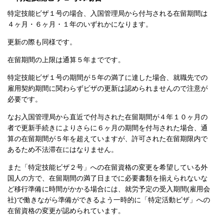
特定技能ビザ１号の場合、入国管理局から付与される在留期間は
４ヶ月・６ヶ月・１年のいずれかになります。
更新の際も同様です。
在留期間の上限は通算５年までです。
特定技能ビザ１号の期間が５年の満了に達した場合、就職先での
雇用契約期間に関わらずビザの更新は認められませんので注意が
必要です。
なお入国管理局から直近で付与された在留期間が４年１０ヶ月の
者で更新手続きによりさらに６ヶ月の期間を付与された場合、通
算の在留期間が５年を超えていますが、許可された在留期限内で
あるため不法滞在にはなりません。
また「特定技能ビザ２号」への在留資格の変更を希望している外
国人の方で、在留期間の満了日までに必要書類を揃えられないな
ど移行準備に時間がかかる場合には、就労予定の受入期間(雇用会
社)で働きながら準備ができるよう一時的に「特定活動ビザ」への
在留資格の変更が認められています。