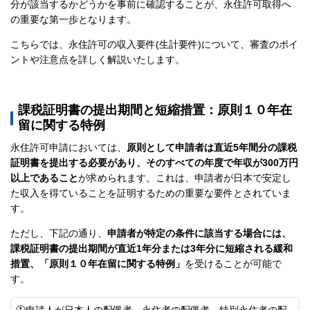
分が該当するかどうかを事前に確認することが、永住許可取得へ
の重要な第一歩となります。
こちらでは、永住許可の収入要件(生計要件)について、審査のポイ
ントや注意点を詳しく解説いたします。
課税証明書の提出期間と短縮措置：原則１０年在
留に関する特例
永住許可申請においては、
原則として申請者は直近5年間分の課税
証明書を提出する必要があり、そのすべての年度で年収が300万円
以上であること
が求められます。これは、申請者が日本で安定し
た収入を得ていることを証明するための重要な要件とされていま
す。
ただし、下記の通り、
申請者が特定の条件に該当する場合には、
課税証明書の提出期間が直近1年分または3年分に短縮される緩和
措置、「原則１０年在留に関する特例
」
を受けることが可能で
す。