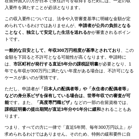
在留外国人の方が日本で永住許可を取得するためには、一定の収
入要件を満たすことが必須となります。
この収入要件については、法令や入管審査基準に明確な金額が定
められているわけではありませんが、
申請者が公共の負担となる
ことなく、独立して安定した生活を送れるか
が審査されるポイン
トです。
一般的な目安として、年収300万円程度が基準とされており
、この
金額を下回ると不許可となる可能性が高くなります。申請時に
は、
市区町村が発行する直近5年分の課税証明書
が必要となり、1
年でも年収が300万円に満たない年度がある場合は、不許可になる
ケースが多いのが実情です。
ただし、申請者が
「日本人の配偶者等」や「永住者の配偶者等」
などの身分系ビザを保有している場合は、世帯年収での審査が可
能
です。また、
「高度専門職ビザ」
などの一部の在留資格では、
課税証明書の提出期間が直近3年分や1年分に緩和
されることもあ
ります。
つまり、すべての方に一律で「直近5年間、毎年300万円以上」が
求められるわけではありません。そのため、特例の緩和要件に自