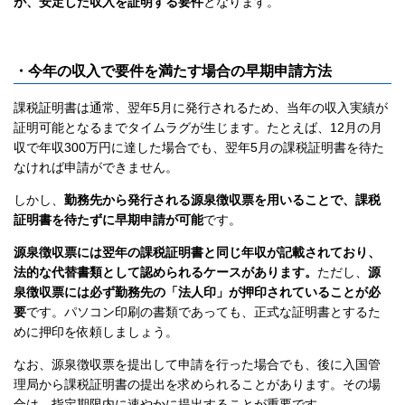
が、安定した収入を証明する要件
となります。
・今年の収入で要件を満たす場合の早期申請方法
課税証明書は通常、翌年5月に発行されるため、当年の収入実績が
証明可能となるまでタイムラグが生じます。たとえば、12月の月
収で年収300万円に達した場合でも、翌年5月の課税証明書を待た
なければ申請ができません。
しかし、
勤務先から発行される源泉徴収票を用いることで、課税
証明書を待たずに早期申請が可能
です。
源泉徴収票には翌年の課税証明書と同じ年収が記載されており、
法的な代替書類として認められるケースがあります。
ただし、
源
泉徴収票には必ず勤務先の「法人印」が押印されていることが必
要
です。パソコン印刷の書類であっても、正式な証明書とするた
めに押印を依頼しましょう。
なお、源泉徴収票を提出して申請を行った場合でも、後に入国管
理局から課税証明書の提出を求められることがあります。その場
合は、指定期限内に速やかに提出することが重要です。