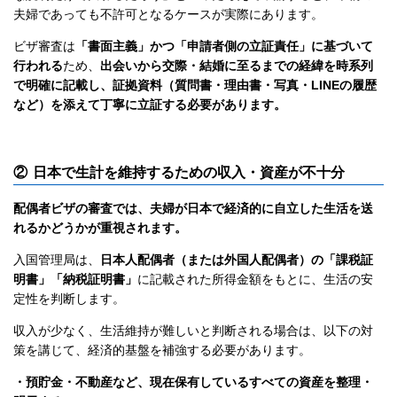
夫婦であっても不許可となるケースが実際にあります。
ビザ審査は
「書面主義」かつ「申請者側の立証責任」に基づいて
行われる
ため、
出会いから交際・結婚に至るまでの経緯を時系列
で明確に記載し、証拠資料（質問書・理由書・写真・LINEの履歴
など）を添えて丁寧に立証する必要があります。
② 日本で生計を維持するための収入・資産が不十分
配偶者ビザの審査では、夫婦が日本で経済的に自立した生活を送
れるかどうかが重視されます。
入国管理局は、
日本人配偶者（または外国人配偶者）の「課税証
明書」「納税証明書」
に記載された所得金額をもとに、生活の安
定性を判断します。
収入が少なく、生活維持が難しいと判断される場合は、以下の対
策を講じて、経済的基盤を補強する必要があります。
・預貯金・不動産など、現在保有しているすべての資産を整理・