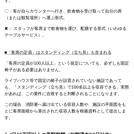
す。
〇：客が自らカウンターへ行き、飲食物を受け取って自分の席
（または観覧場所）へ運ぶ形式。
✖： スタッフが客席まで飲食物を運び、配膳する形式（いわゆる
テーブルサービス）。
■「客席の定員」はスタンディング（立ち見）も含まれる
「客席の定員が100人以上」という規定についても、必ずしも固定
椅子がある必要はありません。
ライブハウス等で固定の椅子が設置されていない施設であって
も、「スタンディング（立ち見）で100名以上を収容できる」実態
があれば、この要件に合致すると判断されることになります。
この場合、消防署へ届け出ている収容人数や、施設の平面図をも
とに客席面積から算出された収容人数を根拠資料として提出しま
す。