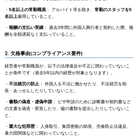
・
5名以上の常勤職員
： アルバイト等を除き、
常勤のスタッフを5
名以上
雇用していること。
・
報酬の支払い実績
： 過去3年間に外国人興行者と契約した際、報
酬を全額遅延なく支払っていること。
2. 欠格事由(コンプライアンス要件)
経営者や常勤職員が、以下の法律違反や不正に関わっていないこ
とが条件です（過去5年以内の経歴が対象となります）。
・
不法就労の防止
： 外国人を不法に働かせたり、不法就労を助
長・あっせんしたりしていないこと。
・
書類の偽造・虚偽申請
： ビザ申請のために診断書や契約書など
の文書を偽造・変造したり、嘘の書類を提出したりしていないこ
と。
・
重大な犯罪歴
： 人身取引、集団密航の助長、売春防止法違反、
暴力団関係などに関わっていないこと。