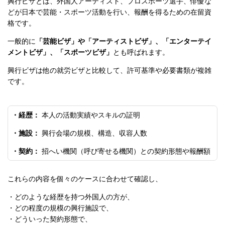
興行ビザとは、外国人アーティスト、プロスポーツ選手、俳優な
どが日本で芸能・スポーツ活動を行い、報酬を得るための在留資
格です。
一般的に
「芸能ビザ」や「アーティストビザ」、「エンターテイ
メントビザ」、「スポーツビザ」
とも呼ばれます。
興行ビザは他の就労ビザと比較して、許可基準や必要書類が複雑
です。
・経歴：
本人の活動実績やスキルの証明
・施設：
興行会場の規模、構造、収容人数
・契約：
招へい機関（呼び寄せる機関）との契約形態や報酬額
これらの内容を個々のケースに合わせて確認し、
・どのような経歴を持つ外国人の方が、
・どの程度の規模の興行施設で、
・どういった契約形態で、