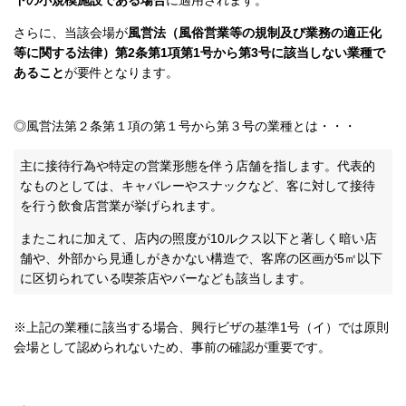
下の小規模施設である場合
に適用されます。
さらに、当該会場が
風営法（風俗営業等の規制及び業務の適正化
等に関する法律）第2条第1項第1号から第3号に該当しない業種で
あること
が要件となります。
◎風営法第２条第１項の第１号から第３号の業種とは・・・
主に接待行為や特定の営業形態を伴う店舗を指します。代表的
なものとしては、キャバレーやスナックなど、客に対して接待
を行う飲食店営業が挙げられます。
またこれに加えて、店内の照度が10ルクス以下と著しく暗い店
舗や、外部から見通しがきかない構造で、客席の区画が5㎡以下
に区切られている喫茶店やバーなども該当します。
※上記の業種に該当する場合、興行ビザの基準1号（イ）では原則
会場として認められないため、事前の確認が重要です。