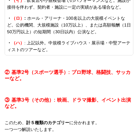
・
（イ）
: 飲食店や小規模会場でのパフォーマンスなど。施設が
接待を伴わず、契約者・施設に一定の実績がある場合など。
・
（ロ）
:
ホール・アリーナ・100名以上の大規模イベントな
ど。公的機関、大規模施設（10万以上）、または高額報酬（1日
50万円以上）の短期間（30日以内）公演など。
・
（ハ）
: 上記以外。中規模ライブハウス・展示場・中堅アーテ
ィストのツアーなど。
② 基準2号（スポーツ選手）: プロ野球、格闘技、サッカ
ーなど。
③ 基準3号（その他）: 映画、ドラマ撮影、イベント出演
など。
このため、
計５種類のカテゴリー
に分かれます。
一つ一つ解説いたします。