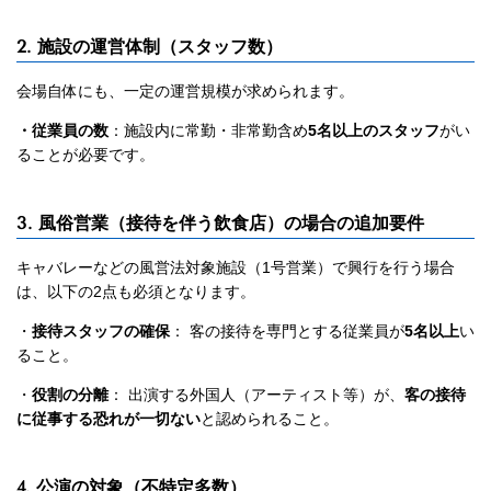
2. 施設の運営体制（スタッフ数）
会場自体にも、一定の運営規模が求められます。
・従業員の数
：施設内に常勤・非常勤含め
5名以上のスタッフ
がい
ることが必要です。
3. 風俗営業（接待を伴う飲食店）の場合の追加要件
キャバレーなどの風営法対象施設（1号営業）で興行を行う場合
は、以下の2点も必須となります。
・
接待スタッフの確保
： 客の接待を専門とする従業員が
5名以上
い
ること。
・
役割の分離
： 出演する外国人（アーティスト等）が、
客の接待
に従事する恐れが一切ない
と認められること。
4. 公演の対象（不特定多数）