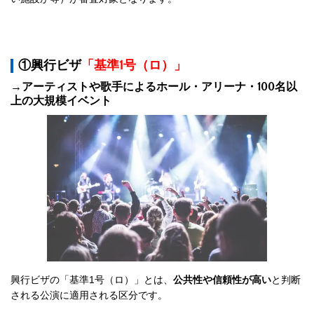
①興行ビザ
「基準1号（ロ）」
→
アーティストや歌手による
ホール・アリーナ・100名以
上の大規模イベント
興行ビザの「基準1号（ロ）」とは、
公共性や信頼性が高い
と判断
される公演に適用される区分です。