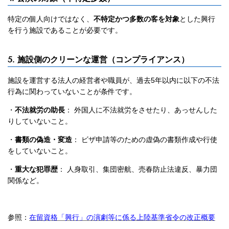
特定の個人向けではなく、
不特定かつ多数の客を対象
とした興行
を行う施設であることが必要です。
5. 施設側のクリーンな運営（コンプライアンス）
施設を運営する法人の経営者や職員が、過去5年以内に以下の不法
行為に関わっていないことが条件です。
・
不法就労の助長
： 外国人に不法就労をさせたり、あっせんした
りしていないこと。
・
書類の偽造・変造
： ビザ申請等のための虚偽の書類作成や行使
をしていないこと。
・
重大な犯罪歴
： 人身取引、集団密航、売春防止法違反、暴力団
関係など。
参照：
在留資格「興行」の演劇等に係る上陸基準省令の改正概要