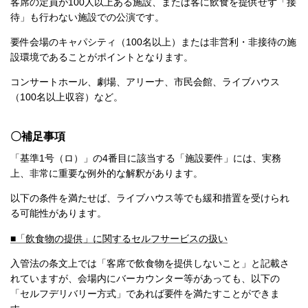
客席の定員が100人以上ある施設、または客に飲食を提供せず「接
待」も行わない施設での公演です。
要件会場のキャパシティ（100名以上）または非営利・非接待の施
設環境であることがポイントとなります。
コンサートホール、劇場、アリーナ、市民会館、ライブハウス
（100名以上収容）など。
〇補足事項
「基準1号（ロ）」の4番目に該当する「施設要件」には、実務
上、非常に重要な例外的な解釈があります。
以下の条件を満たせば、ライブハウス等でも緩和措置を受けられ
る可能性があります。
■「飲食物の提供」に関するセルフサービスの扱い
入管法の条文上では「客席で飲食物を提供しないこと」と記載さ
れていますが、会場内にバーカウンター等があっても、以下の
「セルフデリバリー方式」であれば要件を満たすことができま