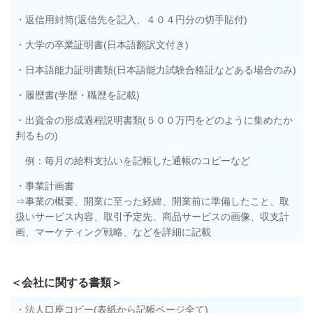
・返信用封筒(返信先を記入、４０４円分の切手貼付)
・大学の卒業証明書(日本語翻訳文付き)
・日本語能力証明書類(日本語能力試験合格証などある場合のみ)
・履歴書(学歴・職歴を記載)
・出資金の形成過程説明書類(５００万円をどのように集めたか
判るもの)
例：毎月の給料支払いを記帳した通帳のコピーなど
・事業計画書
⇒事業の概要、開業に至った経緯、開業前に準備したこと、取
扱いサービス内容、取引予定先、商品サービスの画像、収支計
画、マーケティング戦略、などを詳細に記載
＜
会社に関する書類
＞
・法人口座コピー(表紙から記帳ページ全て)