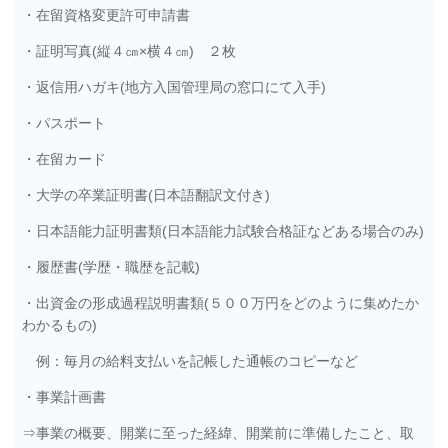
・在留資格変更許可申請書
・証明写真(縦４㎝×横４㎝) ２枚
・返信用ハガキ(地方入国管理局の窓口にて入手)
・パスポート
・在留カード
・大学の卒業証明書(日本語翻訳文付き)
・日本語能力証明書類(日本語能力試験合格証などある場合のみ)
・履歴書(学歴・職歴を記載)
・出資金の形成過程説明書類(５００万円をどのように集めたか
わかるもの)
例：毎月の給料支払いを記帳した通帳のコピーなど
・事業計画書
⇒事業の概要、開業に至った経緯、開業前に準備したこと、取