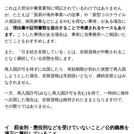
これは入管法や審査要領に明記されているわけではありません
が、たとえば「貿易や海外事業への従事」や「新型コロナウイル
ス感染症、病気療養などによるやむを得ない事情」がある場合に
は、
理由書や証明書類を提出することで考慮されるケースもあり
ます。
こうした事情がある場合は、事前に当事務所へご相談いた
だくことをおすすめします。
また、「引き続き在留している」とは、在留資格が中断されるこ
となく継続している状態を指します。
再入国許可を得ずに出国したり、有効期限が切れた状態で再入国
しようとした場合、在留資格は失効扱いとなり、継続在留とはみ
なされません。
一方、再入国許可(みなし再入国許可を含む)を得て、一時的に海外
へ出国した場合は、在留資格は維持されたままとなりますので、
その限りではありません。
イ 罰金刑・懲役刑などを受けていないこと／公的義務を
適正に履行していること