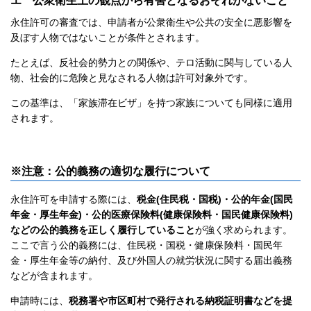
エ 公衆衛生上の観点から有害となるおそれがないこと
永住許可の審査では、申請者が公衆衛生や公共の安全に悪影響を
及ぼす人物ではないことが条件とされます。
たとえば、反社会的勢力との関係や、テロ活動に関与している人
物、社会的に危険と見なされる人物は許可対象外です。
この基準は、「家族滞在ビザ」を持つ家族についても同様に適用
されます。
※注意：公的義務の適切な履行について
永住許可を申請する際には、
税金(住民税・国税)・公的年金(国民
年金・厚生年金)・公的医療保険料(健康保険料・国民健康保険料)
などの公的義務を正しく履行していること
が強く求められます。
ここで言う公的義務には、住民税・国税・健康保険料・国民年
金・厚生年金等の納付、及び外国人の就労状況に関する届出義務
などが含まれます。
申請時には、
税務署や市区町村で発行される納税証明書などを提