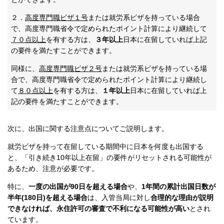
２．
高度専門職ビザ１号
または就労系ビザを持っている場合
で、高度専門職省令で定められたポイント計算により継続して
７０点以上
を有する方は、
３年以上
日本に在留していれば上記
の要件を満たすことができます。
同様に、
高度専門職ビザ２号
または就労系ビザを持っている場
合で、高度専門職省令で定められたポイント計算により継続し
て
８０点以上
を有する方は、
１年以上
日本に在留していれば上
記の要件を満たすことができます。
次に、出国に関する注意点についてご説明します。
就労ビザを持って在留している期間中に日本を何度も出国する
と、「引き続き10年以上在留」の要件がリセットされる可能性が
あるため、注意が必要です。
特に、
一度の出国が90日を超える場合
や、
1年間の累計出国日数が
半年(180日)を超える場合
は、入管当局に対し
合理的な理由が説明
できなければ、永住許可の審査で不利になる可能性が高い
とされ
ています。