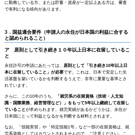
に勤務している方、または貯蓄・資産が一定以上ある方は、審査
で有利になる傾向があります。
3．国益適合要件（申請人の永住が日本国の利益に合する
と認められること）
ア 原則として引き続き１０年以上日本に在留しているこ
と
永住許可の申請にあたっては、
原則として「引き続き10年以上日
本に在留していること」が必要
です。これは、日本で安定した生
活基盤を築いているかを判断するうえで、非常に重要な基準とさ
れています。
さらに、この10年のうち、
「就労系の在留資格（技術・人文知
識・国際業務、経営管理など）」をもって5年以上継続して在留し
ていること
が求められます。就労実績があるかどうかは、永住が
日本国にとって利益となるかを判断する材料とされます。
なお、「技能実習」や「特定技能1号」など一部の在留資格は、就
労系資格としてはカウントされませんので、ご注意ください。こ