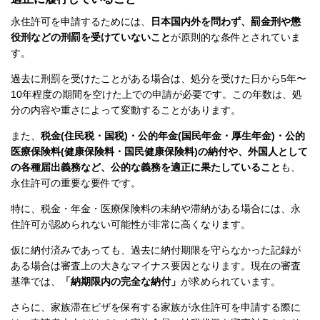
永住許可を申請するためには、
日本国内外を問わず、罰金刑や懲
役刑などの刑罰を受けていないこと
が原則的な条件とされていま
す。
過去に刑罰を受けたことがある場合は、処分を受けた日から5年〜
10年程度の期間を空けた上での申請が必要です。この年数は、処
分の内容や重さによって変動することがあります。
また、
税金(住民税・国税)・公的年金(国民年金・厚生年金)・公的
医療保険料(健康保険料・国民健康保険料)の納付や、外国人として
の各種届出義務など、公的な義務を適正に果たしていること
も、
永住許可の重要な要件です。
特に、税金・年金・医療保険料の未納や滞納がある場合には、永
住許可が認められない可能性が非常に高くなります。
仮に納付済みであっても、過去に納付期限を守らなかった記録が
ある場合は審査上の大きなマイナス要因となります。現在の審査
基準では、
「納期限内の完全な納付」
が求められています。
さらに、家族滞在ビザを保有する家族が永住許可を申請する際に