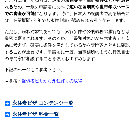
これらに該当する方は、通常の
居住要件・生計要件などが軽減さ
れる
ため、一般の申請者に比べて
短い在留期間や世帯年収ベース
での審査が可能
になります。特に、日本人の配偶者である場合に
は、在留期間が1年でも永住申請が認められる例も存在します。
ただし、緩和対象であっても、素行要件や公的義務の履行などは
厳密に審査されます。そのため、「緩和対象だから大丈夫」と安
易に考えず、確実に条件を満たしているかを専門家とともに確認
することが重要です。申請前に一度、当事務所のような行政書士
の専門家に相談することを強くおすすめします。
下記のページもご参考下さい。
→参考：
配偶者ビザから永住許可の取得
永住者ビザ コンテンツ一覧
永住者ビザ 料金一覧