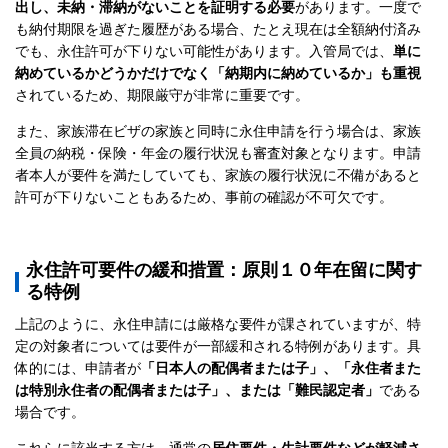
出し、未納・滞納がないことを証明する必要
があります。一度で
も納付期限を過ぎた履歴がある場合、たとえ現在は全額納付済み
でも、永住許可が下りない可能性があります。入管局では、
単に
納めているかどうかだけでなく「納期内に納めているか」も重視
されているため、期限厳守が非常に重要です。
また、家族滞在ビザの家族と同時に永住申請を行う場合は、家族
全員の納税・保険・年金の履行状況も審査対象となります。申請
者本人が要件を満たしていても、家族の履行状況に不備があると
許可が下りないこともあるため、事前の確認が不可欠です。
永住許可要件の緩和措置：原則１０年在留に関す
る特例
上記のように、永住申請には厳格な要件が課されていますが、特
定の対象者については要件が一部緩和される特例があります。具
体的には、申請者が
「日本人の配偶者または子」、「永住者また
は特別永住者の配偶者または子」、または「難民認定者」
である
場合です。