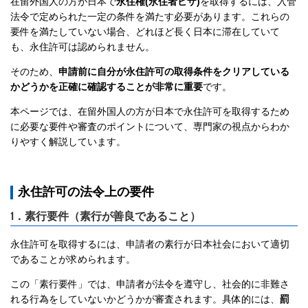
在留外国人の方が日本で
永住権(永住者ビザ)
を取得するには、入管
法令で定められた一定の条件を満たす必要があります。これらの
要件を満たしていない場合、どれほど長く日本に滞在していて
も、永住許可は認められません。
そのため、
申請前に自分が永住許可の取得条件をクリアしている
かどうかを正確に確認することが非常に重要
です。
本ページでは、在留外国人の方が日本で永住許可を取得するため
に必要な要件や審査のポイントについて、専門家の視点からわか
りやすく解説しています。
永住許可の法令上の要件
1．素行要件（素行が善良であること）
永住許可を取得するには、申請者の素行が日本社会において適切
であることが求められます。
この「素行要件」では、申請者が法令を遵守し、社会的に非難さ
れる行為をしていないかどうかが審査されます。具体的には、
罰