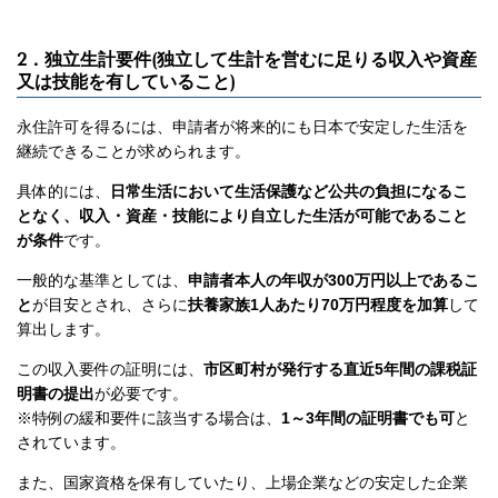
2．独立生計要件(独立して生計を営むに足りる収入や資産
又は技能を有していること)
永住許可を得るには、申請者が将来的にも日本で安定した生活を
継続できることが求められます。
具体的には、
日常生活において生活保護など公共の負担になるこ
となく、収入・資産・技能により自立した生活が可能であること
が条件
です。
一般的な基準としては、
申請者本人の年収が300万円以上であるこ
と
が目安とされ、さらに
扶養家族1人あたり70万円程度を加算
して
算出します。
この収入要件の証明には、
市区町村が発行する直近5年間の課税証
明書の提出
が必要です。
※特例の緩和要件に該当する場合は、
1～3年間の証明書でも可
と
されています。
また、国家資格を保有していたり、上場企業などの安定した企業