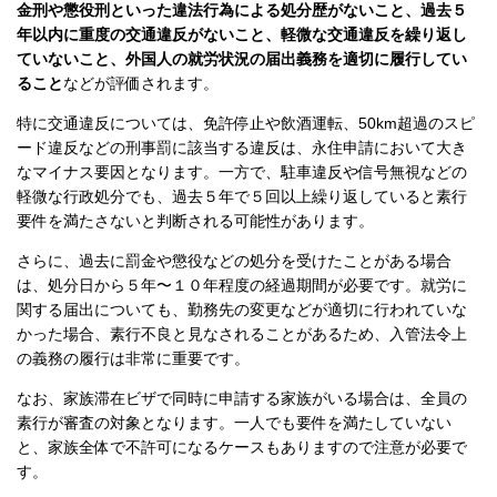
金刑や懲役刑といった違法行為による処分歴がないこと、過去５
年以内に重度の交通違反がないこと、軽微な交通違反を繰り返し
ていないこと、外国人の就労状況の届出義務を適切に履行してい
ること
などが評価されます。
特に交通違反については、免許停止や飲酒運転、50km超過のスピ
ード違反などの刑事罰に該当する違反は、永住申請において大き
なマイナス要因となります。一方で、駐車違反や信号無視などの
軽微な行政処分でも、過去５年で５回以上繰り返していると素行
要件を満たさないと判断される可能性があります。
さらに、過去に罰金や懲役などの処分を受けたことがある場合
は、処分日から５年〜１０年程度の経過期間が必要です。就労に
関する届出についても、勤務先の変更などが適切に行われていな
かった場合、素行不良と見なされることがあるため、入管法令上
の義務の履行は非常に重要です。
なお、家族滞在ビザで同時に申請する家族がいる場合は、全員の
素行が審査の対象となります。一人でも要件を満たしていない
と、家族全体で不許可になるケースもありますので注意が必要で
す。