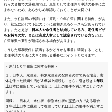
れらの資格での滞在期間は、原則として永住許可申請の要件に含
まれないため、あらかじめ確認しておくことが大切です。
また、永住許可の申請には「原則１０年在留に関する特例」があ
り、状況に応じて下記のように緩和されるケースも定められてい
ます。たとえば、
日本人や永住者と結婚している方、定住者ビザ
をお持ちの方、または高度人材として認定されている方
などは、
在留年数の要件が短縮される場合があります。
こうした緩和要件に該当するかどうかを事前に確認することも、
永住申請の可否に大きく関わる重要なポイントとなります。
＜原則１０年在留に関する特例＞
１．日本人、永住者、特別永住者の
配偶者
の方である場合、実
体を伴った婚姻生活が
３年以上
継続し、さらに引き続き
１年以
上
日本に在留している場合は、上記の要件を満たすことができ
ます。
同様に、日本人、永住者、特別永住者の
実子
の方である場合、
１年以上
日本に継続して在留していれば上記の要件を満たすこ
とができます。