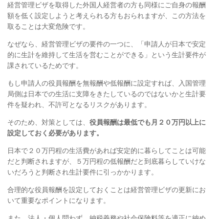
経営管理ビザを取得した外国人経営者の方も同様にご自身の報酬
額を低く設定しようと考えられる方もおられますが、この方法を
取ることは大変危険です。
なぜなら、経営管理ビザの要件の一つに、「申請人が日本で安定
的に生計を維持して生活を営むことができる」という生計要件が
課されているためです。
もし申請人の役員報酬を無報酬や低報酬に設定すれば、入国管理
局側は日本での生活に支障をきたしているのではないかと生計要
件を疑われ、不許可となるリスクがあります。
そのため、対策としては、
役員報酬は最低でも月２０万円以上に
設定しておく必要があります。
日本で２０万円程の生活費があれば安定的に暮らしてことは可能
だと判断されますが、５万円程の低報酬だと到底暮らしていけな
いだろうと判断され生計要件に引っかかります。
合理的な役員報酬を設定しておくことは経営管理ビザの更新にお
いて重要なポイントになります。
また、法人・個人問わず、納税義務や社会保険料等を適正に納め