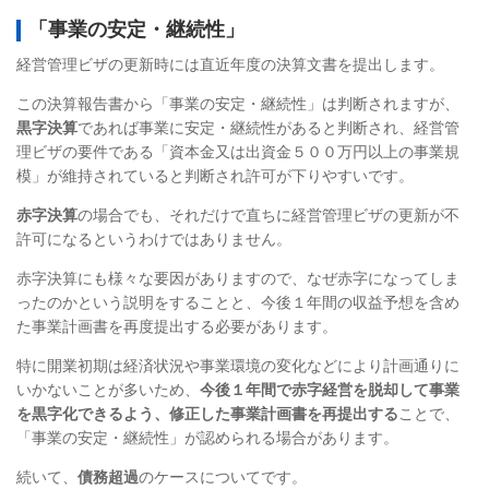
「事業の安定・継続性」
経営管理ビザの更新時には直近年度の決算文書を提出します。
この決算報告書から「事業の安定・継続性」は判断されますが、
黒字決算
であれば事業に安定・継続性があると判断され、経営管
理ビザの要件である「資本金又は出資金５００万円以上の事業規
模」が維持されていると判断され許可が下りやすいです。
赤字決算
の場合でも、それだけで直ちに経営管理ビザの更新が不
許可になるというわけではありません。
赤字決算にも様々な要因がありますので、なぜ赤字になってしま
ったのかという説明をすることと、今後１年間の収益予想を含め
た事業計画書を再度提出する必要があります。
特に開業初期は経済状況や事業環境の変化などにより計画通りに
いかないことが多いため、
今後１年間で赤字経営を脱却して事業
を黒字化できるよう、修正した事業計画書を再提出する
ことで、
「事業の安定・継続性」が認められる場合があります。
続いて、
債務超過
のケースについてです。