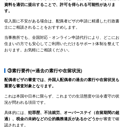
資料を適切に提出することで、許可を得られる可能性がありま
す。
収入面に不安がある場合は、配偶者ビザの申請に精通した行政書
士にご相談されることをおすすめします。
当事務所でも、全国対応・オンライン申請代行により、どこにお
住まいの方でも安心してご利用いただけるサポート体制を整えて
おります。お気軽にご相談ください。
③素行要件(=過去の素行や在留状況)
配偶者ビザの審査では、外国人配偶者の過去の素行や在留状況も
重要な審査対象となります。
これは本国や日本に限らず、これまでの生活態度や法令遵守の状
況が問われる項目です。
具体的には、
犯罪歴、不法就労、オーバーステイ（在留期間の超
過）、税金の未納などの公的義務違反があるかどうか
が審査で確
認されます。