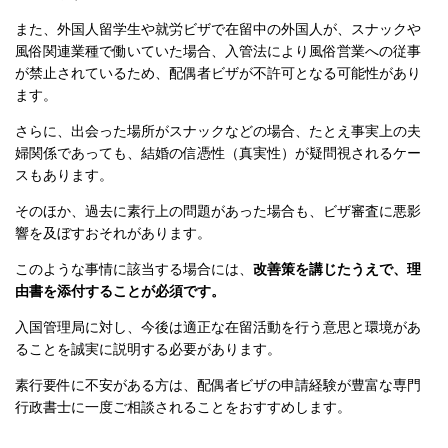
また、外国人留学生や就労ビザで在留中の外国人が、スナックや
風俗関連業種で働いていた場合、入管法により風俗営業への従事
が禁止されているため、配偶者ビザが不許可となる可能性があり
ます。
さらに、出会った場所がスナックなどの場合、たとえ事実上の夫
婦関係であっても、結婚の信憑性（真実性）が疑問視されるケー
スもあります。
そのほか、過去に素行上の問題があった場合も、ビザ審査に悪影
響を及ぼすおそれがあります。
このような事情に該当する場合には、
改善策を講じたうえで、理
由書を添付することが必須です。
入国管理局に対し、今後は適正な在留活動を行う意思と環境があ
ることを誠実に説明する必要があります。
素行要件に不安がある方は、配偶者ビザの申請経験が豊富な専門
行政書士に一度ご相談されることをおすすめします。