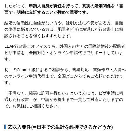
したがって、
申請人自身が責任を持って、真実の婚姻関係を「書
面で」明確に立証することが極めて重要です。
結婚の信憑性に自信がない方や、証明方法に不安がある方、書類
の準備に悩まれている方は、配偶者ビザに精通した行政書士に相
談されることを強くおすすめします。
LEAP行政書士オフィスでも、外国人の方との国際結婚後の配偶者
ビザ申請を、全国対応・オンライン申請代行でサポートしていま
す。
初回のZoom面談によるご相談から、郵送対応・書類作成・入管へ
のオンライン申請代行まで、全国どこからでもご依頼いただけま
す。
「不備なく、確実に許可を得たい」という方には、ビザ申請に精
通した行政書士が、申請から提出まで一貫して対応いたしますの
で、お気軽にご相談ください。
②収入要件(=日本での生計を維持できるかどうか)