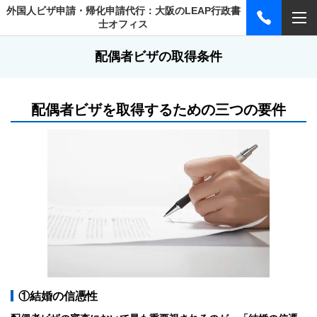
外国人ビザ申請・帰化申請代行：大阪のLEAP行政書
士オフィス
配偶者ビザの取得条件
配偶者ビザを取得するための三つの要件
①結婚の信憑性