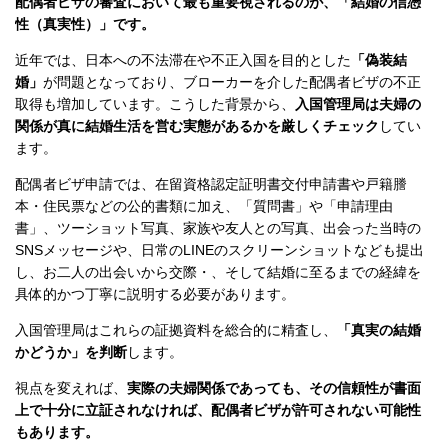
配偶者ビザの審査において最も重要視されるのが、「結婚の信憑
性（真実性）」です。
近年では、日本への不法滞在や不正入国を目的とした
「偽装結
婚」
が問題となっており、ブローカーを介した配偶者ビザの不正
取得も増加しています。こうした背景から、
入国管理局は夫婦の
関係が真に結婚生活を営む実態があるかを厳しくチェック
してい
ます。
配偶者ビザ申請では、在留資格認定証明書交付申請書や戸籍謄
本・住民票などの公的書類に加え、「質問書」や「申請理由
書」、ツーショット写真、家族や友人との写真、出会った当時の
SNSメッセージや、日常のLINEのスクリーンショットなども提出
し、お二人の出会いから交際・、そして結婚に至るまでの経緯を
具体的かつ丁寧に説明する必要があります。
入国管理局はこれらの証拠資料を総合的に精査し、
「真実の結婚
かどうか」を判断
します。
視点を変えれば、
実際の夫婦関係であっても、その信頼性が書面
上で十分に立証されなければ、配偶者ビザが許可されない可能性
もあります。