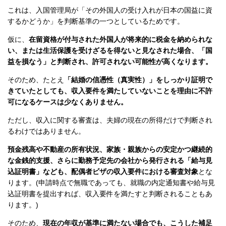
これは、入国管理局が「その外国人の受け入れが日本の国益に資
するかどうか」を判断基準の一つとしているためです。
仮に、
在留資格が付与された外国人が将来的に税金を納められな
い、または生活保護を受けざるを得ないと見なされた場合、「国
益を損なう」と判断され、許可されない可能性が高くなります。
そのため、たとえ
「結婚の信憑性（真実性）」をしっかり証明で
きていたとしても、収入要件を満たしていないことを理由に不許
可になるケースは少なくありません。
ただし、収入に関する審査は、夫婦の現在の所得だけで判断され
るわけではありません。
預金残高や不動産の所有状況、家族・親族からの安定かつ継続的
な金銭的支援、さらに勤務予定先の会社から発行される「給与見
込証明書」なども、配偶者ビザの収入要件における審査対象
とな
ります。(申請時点で無職であっても、就職の内定通知書や給与見
込証明書を提出すれば、収入要件を満たすと判断されることもあ
ります。)
そのため、
現在の年収が基準に満たない場合でも、こうした補足