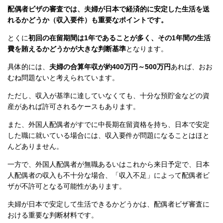
配偶者ビザの審査では、夫婦が日本で経済的に安定した生活を送
れるかどうか（収入要件）も重要なポイントです。
とくに
初回の在留期間は1年であることが多く、その1年間の生活
費を賄えるかどうかが大きな判断基準
となります。
具体的には、
夫婦の合算年収が約400万円～500万円
あれば、おお
むね問題ないと考えられています。
ただし、収入が基準に達していなくても、十分な預貯金などの資
産があれば許可されるケースもあります。
また、外国人配偶者がすでに中長期在留資格を持ち、日本で安定
した職に就いている場合には、収入要件が問題になることはほと
んどありません。
一方で、外国人配偶者が無職あるいはこれから来日予定で、日本
人配偶者の収入も不十分な場合、「収入不足」によって配偶者ビ
ザが不許可となる可能性があります。
夫婦が日本で安定して生活できるかどうかは、配偶者ビザ審査に
おける重要な判断材料です。