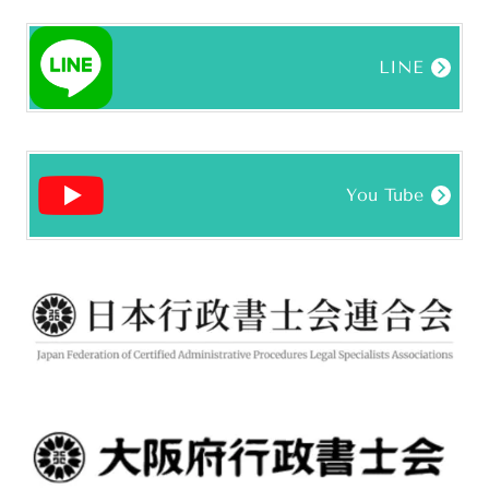
LINE
You Tube