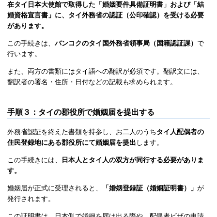
在タイ日本大使館で取得した「婚姻要件具備証明書」および「結
婚資格宣言書」に、タイ外務省の認証（公印確認）を受ける必要
があります。
この手続きは、
バンコクのタイ国外務省領事局（国籍認証課）
で
行います。
また、両方の書類にはタイ語への翻訳が必須です。翻訳文には、
翻訳者の署名・住所・日付などの記載も求められます。
手順３：タイの郡役所で婚姻届を提出する
外務省認証を終えた書類を持参し、お二人のうち
タイ人配偶者の
住民登録地にある郡役所にて婚姻届を提出
します。
この手続きには、
日本人とタイ人の双方が同行する必要がありま
す。
婚姻届が正式に受理されると、
「婚姻登録証（婚姻証明書）」
が
発行されます。
この証明書は、日本側で婚姻を届け出る際や、配偶者ビザの申請