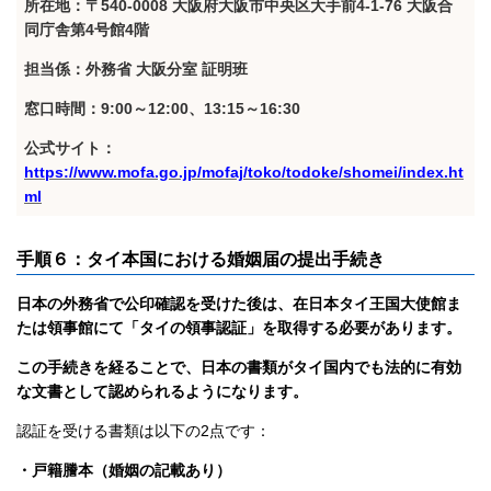
所在地：〒540-0008 大阪府大阪市中央区大手前4-1-76 大阪合
同庁舎第4号館4階
担当係：外務省 大阪分室 証明班
窓口時間：9:00～12:00、13:15～16:30
公式サイト：
https://www.mofa.go.jp/mofaj/toko/todoke/shomei/index.ht
ml
手順６：タイ本国における婚姻届の提出手続き
日本の外務省で公印確認を受けた後は、在日本タイ王国大使館ま
たは領事館にて「タイの領事認証」を取得する必要があります。
この手続きを経ることで、日本の書類がタイ国内でも法的に有効
な文書として認められるようになります。
認証を受ける書類は以下の2点です：
・戸籍謄本（婚姻の記載あり）