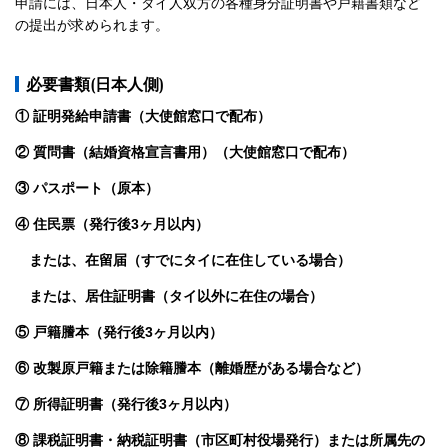
申請には、日本人・タイ人双方の各種身分証明書や戸籍書類など
の提出が求められます。
必要書類(日本人側)
① 証明発給申請書（大使館窓口で配布）
② 質問書（結婚資格宣言書用）（大使館窓口で配布）
③ パスポート（原本）
④ 住民票（発行後3ヶ月以内）
または、在留届（すでにタイに在住している場合）
または、居住証明書（タイ以外に在住の場合）
⑤ 戸籍謄本（発行後3ヶ月以内）
⑥ 改製原戸籍または除籍謄本（離婚歴がある場合など）
⑦ 所得証明書（発行後3ヶ月以内）
⑧ 課税証明書・納税証明書（市区町村役場発行）または所属先の