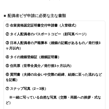
■ 配偶者ビザ申請に必要な主な書類
① 在留資格認定証明書交付申請書（入管様式）
② タイ人配偶者のパスポートコピー（顔写真ページ）
③ 日本人配偶者の戸籍謄本（婚姻の記載があるもの／発行後3
ヶ月以内）
④ タイの婚姻登録証（婚姻証明書）
⑤ 住民票（世帯全員分／発行後3ヶ月以内）
⑥ 質問書（夫婦の出会いや交際の経緯、結婚に至った流れなど
を記載）
⑦ スナップ写真（2～3枚）
※一緒に写っている自然な写真（交際・両親への挨拶・式な
ど）