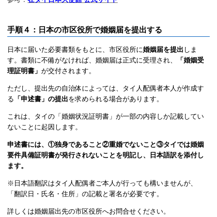
手順４：日本の市区役所で婚姻届を提出する
日本に届いた必要書類をもとに、市区役所に
婚姻届を提出
しま
す。書類に不備がなければ、婚姻届は正式に受理され、
「婚姻受
理証明書」
が交付されます。
ただし、提出先の自治体によっては、タイ人配偶者本人が作成す
る
「申述書」の提出
を求められる場合があります。
これは、タイの「婚姻状況証明書」が一部の内容しか記載してい
ないことに起因します。
申述書には、①独身であること②重婚でないこと③タイでは婚姻
要件具備証明書が発行されないことを明記し、日本語訳を添付し
ます。
※日本語翻訳はタイ人配偶者ご本人が行っても構いませんが、
「翻訳日・氏名・住所」の記載と署名が必要です。
詳しくは婚姻届出先の市区役所へお問合せください。