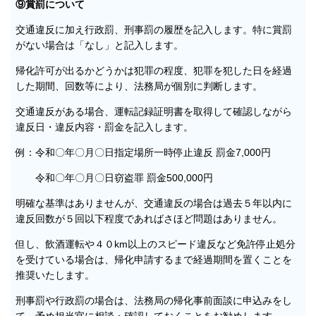
⑨賞罰について
交通違反に加え行政罰、刑事罰の履歴を記入します。特に賞罰
がない場合は「なし」と記入します。
帰化許可が出るかどうかは犯罪の程度、犯罪を犯した日を経過
した期間、回数等により、法務局が個別に判断します。
交通違反がある場合、運転記録証明書を取得して確認しながら
違反日・違反内容・罰金を記入します。
例：令和〇年〇月〇日指定場所一時停止違反 罰金7,000円
令和〇年〇月〇日窃盗罪 罰金500,000円
明確な基準はありませんが、交通違反の場合は過去５年以内に
違反回数が５回以下程度であればさほど問題はありません。
但し、飲酒運転や４０km以上のスピード違反など免許停止処分
を受けている場合は、帰化申請するまで経過期間を置くことを
推奨いたします。
刑事罰や行政罰の場合は、法務局の帰化事前面談に申込みをし
て、予め担当官に相談・確認しておくことをお勧めします。