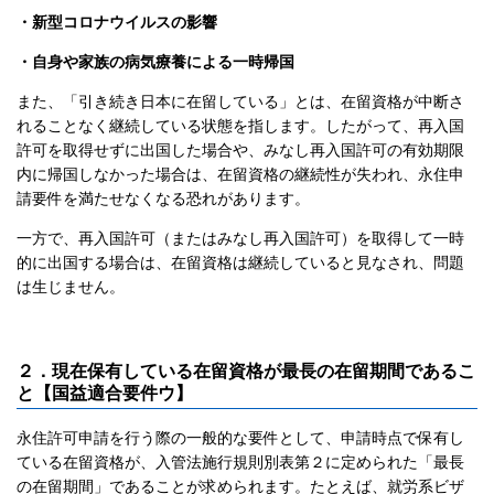
・新型コロナウイルスの影響
・自身や家族の病気療養による一時帰国
また、「引き続き日本に在留している」とは、在留資格が中断さ
れることなく継続している状態を指します。したがって、再入国
許可を取得せずに出国した場合や、みなし再入国許可の有効期限
内に帰国しなかった場合は、在留資格の継続性が失われ、永住申
請要件を満たせなくなる恐れがあります。
一方で、再入国許可（またはみなし再入国許可）を取得して一時
的に出国する場合は、在留資格は継続していると見なされ、問題
は生じません。
２．現在保有している在留資格が最長の在留期間であるこ
と【国益適合要件ウ】
永住許可申請を行う際の一般的な要件として、申請時点で保有し
ている在留資格が、入管法施行規則別表第２に定められた「最長
の在留期間」であることが求められます。たとえば、就労系ビザ