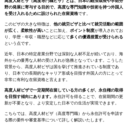
高度人材ビザ（高度専門職ビザ）とは、日本の経済成長や学術分
野の発展に寄与する目的で、高度な専門知識や技術を持つ外国人
を受け入れるために設けられた在留資格
です。
このビザの大きな特徴は、
他の就労ビザと比べて就労活動の範囲
が広く、柔軟性が高い
ことに加え、
ポイント制度
が導入されてお
り、学歴・年収・職歴などに応じて
多くの優遇措置が受けられる
という点です。
近年、日本の特定産業分野では深刻な人材不足が続いており、海
外からの優秀な人材の受け入れが急務となっています。こうした
背景から、高度人材ビザは国を挙げて推進されている制度であ
り、日本での長期的なキャリア形成を目指す外国人の方にとって
非常に有利な在留資格と言えます。
高度人材ビザで一定期間在留している方の多くが、永住権の取得
を目指す傾向にあります。
永住許可を得ることで、在留期間の更
新が不要となり、より安定した日本での生活が実現できます。
こちらでは、高度人材ビザ（高度専門職）から永住許可を申請す
る際の要件や審査基準について詳しく解説いたします。