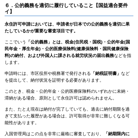
６．公的義務を適切に履行していること【国益適合要件
イ】
永住許可申請においては、申請者が日本での公的義務を適切に果
たしているかが重要な審査項目です。
ここでいう
「公的義務」とは、税金(住民税・国税)・公的年金(国
民年金・厚生年金)・公的医療保険料(健康保険料・国民健康保険
料)の納付、および外国人に課される就労状況の届出義務
などを指
します。
申請時には、市区役所や税務署で発行される
「納税証明書」
など
を提出して、納付状況を証明する必要があります。
このとき、税金・公的年金・公的医療保険料のいずれかに未納・
滞納がある場合、原則として永住許可は認められません。
また、たとえ現在は納付が完了していても、過去に納付期限を過
ぎて支払った履歴がある場合は、許可取得が非常に難しくなる可
能性があります。
入国管理局はこの点を非常に厳格に審査しており、
「納期限内に