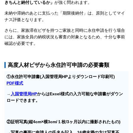
きちんと納付しているか」
が強く問われます。
未納や滞納のあとに支払った「期限後納付」は、原則としてマイ
ナス評価となります。
さらに、家族滞在ビザを持つご家族と同時に永住申請を行う場合
には、家族全員の納税状況も審査の対象となるため、十分な事前
確認が必要です。
高度人材ビザから永住許可申請の必要書類
①永住許可申請書(入国管理局HPよりダウンロード印刷可)
PDF様式
→
入国管理局HP
からはExcel様式の入力可能な申請書がダウン
ロードできます。
②証明写真(縦4cm×横3cm/１枚/3ヶ月以内に撮影されたもの)
→写真の裏面に申請人の氏名を記入。16歳未満の方は写真不