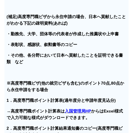
(補足)高度専門職ビザから永住申請の場合、日本へ貢献したこと
がわかる下記の疎明資料(あれば)
・勤務先、大学、団体等の代表者が作成した推薦状や上申書
・表彰状、感謝状、叙勲書等のコピー
・その他、各分野において日本へ貢献したことを証明できる書
類 など
※高度専門職ビザ(他の就労ビザも含む)のポイント70点,80点か
ら永住申請をする場合
1．高度専門職ポイント計算表(過年度分と申請年度見込分)
→高度専門職ポイント計算表は
入国管理局HP
からはExcel様式
で入力可能な様式がダウンロードできます。
2．高度専門職ポイント計算結果通知書のコピー(高度専門職ビ