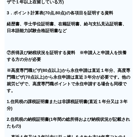
ザで１年以上在留している方)
3．ポイント計算表(70点,80点)の各項目を証明する資料
経歴書、学士学位証明書、在籍証明書、給与支払見込証明書、
日本語能力試験合格証明書など
⑦所得及び納税状況を証明する資料 ※申請人と申請人を扶養
する方の分が必要
※高度専門職ビザ(80点以上)から永住申請は直近１年分、高度専
門職ビザ(70点以上)から永住申請は直近３年分が必要です。他の
就労ビザで、高度専門職ポイントで永住申請する場合も同様で
す。
1.住民税の課税証明書または非課税証明書(直近１年分又は３年
分)
2.住民税の納税証明書(1年間の総所得および納税状況が記載され
たもの)
→直近１年又は３年以内に引っ越しをされた方は年度ごとの１