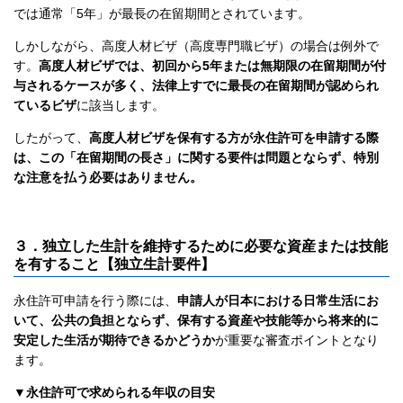
では通常「5年」が最長の在留期間とされています。
しかしながら、高度人材ビザ（高度専門職ビザ）の場合は例外で
す。
高度人材ビザでは、初回から5年または無期限の在留期間が付
与されるケースが多く、法律上すでに最長の在留期間が認められ
ているビザ
に該当します。
したがって、
高度人材ビザを保有する方が永住許可を申請する際
は、この「在留期間の長さ」に関する要件は問題とならず、特別
な注意を払う必要はありません。
３．独立した生計を維持するために必要な資産または技能
を有すること【独立生計要件】
永住許可申請を行う際には、
申請人が日本における日常生活にお
いて、公共の負担とならず、保有する資産や技能等から将来的に
安定した生活が期待できるかどうか
が重要な審査ポイントとなり
ます。
▼永住許可で求められる年収の目安