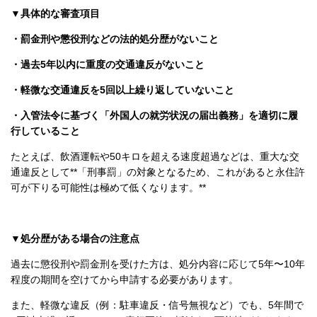
▼具体的な審査項目
・罰金刑や懲役刑などの法的処分歴がないこと
・過去5年以内に重度の交通違反がないこと
・軽微な交通違反を5回以上繰り返していないこと
・入管法令に基づく「外国人の就労状況の届出義務」を適切に履
行していること
たとえば、飲酒運転や50キロを超える速度超過などは、重大な交
通違反として**「刑事罰」の対象となるため、これがあると永住許
可が下りる可能性は極めて低くなります。**
▼処分歴がある場合の注意点
過去に懲役刑や罰金刑を受けた方は、処分内容に応じて5年〜10年
程度の期間を空けてから申請する必要があります。
また、軽微な違反（例：駐車違反・信号無視など）でも、5年間で