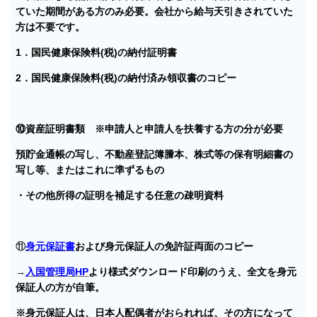
ていた期間がある方のみ必要。会社から給与天引きされていた
方は不要です。
1．国民健康保険料(税)の納付証明書
2．国民健康保険料(税)の納付済み領収書のコピー
⑩資産証明書類 ※申請人と申請人を扶養する方の分が必要
預貯金通帳の写し、不動産登記簿謄本、株式等の保有明細書の
写し等、またはこれに準ずるもの
・その他所得の証明を補足する任意の疎明資料
⑪
身元保証書
および身元保証人の免許証両面のコピー
→
入国管理局HP
より様式ダウンロード印刷のうえ、全文を身元
保証人の方が自筆。
※身元保証人は、日本人配偶者がおられれば、その方になって