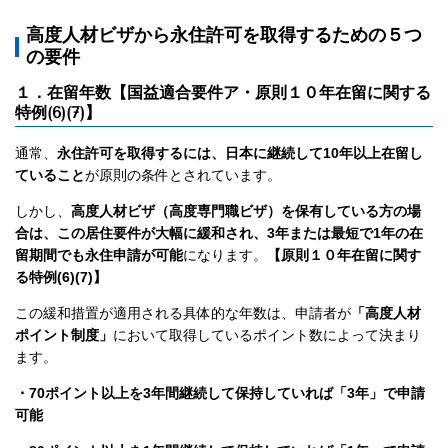
高度人材ビザから永住許可を取得するための５つ
の要件
１．在留年数【国益適合要件ア・原則１０年在留に関する
特例(6)(7)】
通常、
永住許可を取得するには、日本に継続して10年以上在留し
ていること
が原則の条件とされています。
しかし、
高度人材ビザ（高度専門職ビザ）を保有している方の場
合は、この居住要件が大幅に緩和され、3年または最短で1年の在
留期間でも永住申請が可能
になります。
【原則１０年在留に関す
る特例(6)(7)】
この緩和措置が適用される具体的な年数は、申請者が
「高度人材
ポイント制度」
において取得しているポイント数によって決まり
ます。
・70ポイント以上を3年間継続して保持していれば「3年」で申請
可能