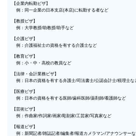
【企業内転勤ビザ】
例：同一企業の日本支店(本店)に転勤する者など
【教授ビザ】
例：大学教授/助教授/助手など
【介護ビザ】
例：介護福祉士の資格を有する介護士など
【教育ビザ】
例：小・中・高校の教員など
【法律・会計業務ビザ】
例：日本の資格を有する弁護士/司法書士/公認会計士/税理士な
【医療ビザ】
例：日本の資格を有する医師/歯科医師/薬剤師/看護師など
【芸術ビザ】
例：作曲家/作詞家/画家/彫刻家/工芸家/写真家など
【報道ビザ】
例：新聞記者/雑誌記者/編集者/報道カメラマン/アナウンサーな