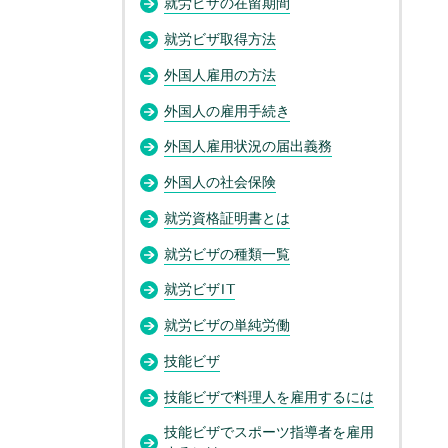
就労ビザの在留期間
就労ビザ取得方法
外国人雇用の方法
外国人の雇用手続き
外国人雇用状況の届出義務
外国人の社会保険
就労資格証明書とは
就労ビザの種類一覧
就労ビザIT
就労ビザの単純労働
技能ビザ
技能ビザで料理人を雇用するには
技能ビザでスポーツ指導者を雇用