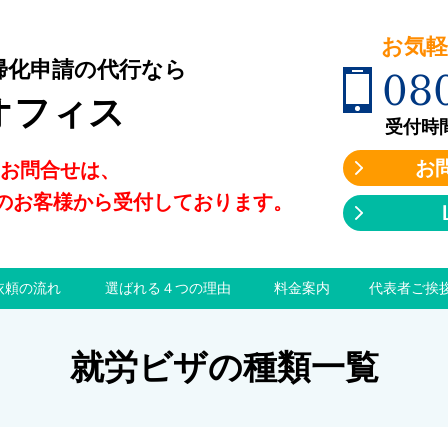
お気軽に
帰化申請の代行なら
08
オフィス
受付時間:9
お
のお問合せは、
のお客様から受付しております。
依頼の流れ
選ばれる４つの理由
料金案内
代表者ご挨
就労ビザの種類一覧