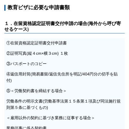
教育ビザに必要な申請書類
１．在留資格認定証明書交付申請の場合(海外から呼び寄
せるケース)
①在留資格認定証明書交付申請書
②証明写真(縦４cm×横３cm) １枚
③パスポートのコピー
④返信用封筒(簡易書留/返信先住所を明記/404円分の切手を貼
付)
⑤＜労働契約書を締結する場合＞
労働条件の明示文書(労働基準法第１５条第１項及び同法施行規
則第５条に基づくもの)
＜雇用以外の契約に基づき業務に従事する場合＞
業務従事に係る契約書