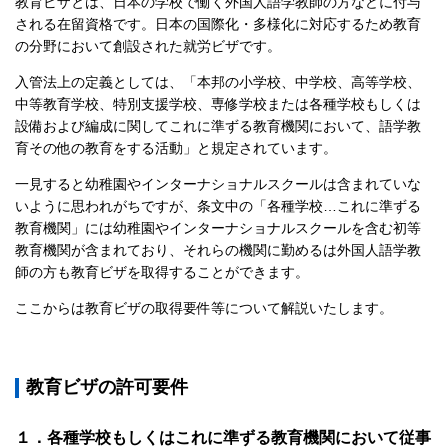
教育ビザとは、日本の学校で働く外国人語学教師の方などに付与
される在留資格です。日本の国際化・多様化に対応するため教育
の分野において創設された就労ビザです。
入管法上の定義としては、「本邦の小学校、中学校、高等学校、
中等教育学校、特別支援学校、専修学校または各種学校もしくは
設備および編成に関してこれに準ずる教育機関において、語学教
育その他の教育をする活動」と規定されています。
一見すると幼稚園やインターナショナルスクールは含まれていな
いように思われがちですが、条文中の「各種学校…これに準ずる
教育機関」には幼稚園やインターナショナルスクールを含む初等
教育機関が含まれており、それらの機関に勤めるは外国人語学教
師の方も教育ビザを取得することができます。
ここからは教育ビザの取得要件等について解説いたします。
教育ビザの許可要件
１．各種学校もしくはこれに準ずる教育機関において従事