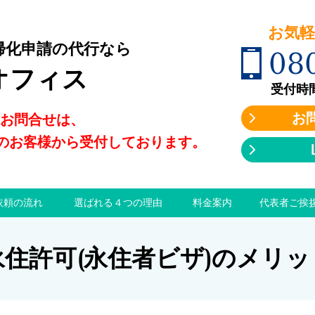
お気軽に
帰化申請の代行なら
08
オフィス
受付時間:9
お
のお問合せは、
のお客様から受付しております。
依頼の流れ
選ばれる４つの理由
料金案内
代表者ご挨
永住許可(永住者ビザ)のメリッ