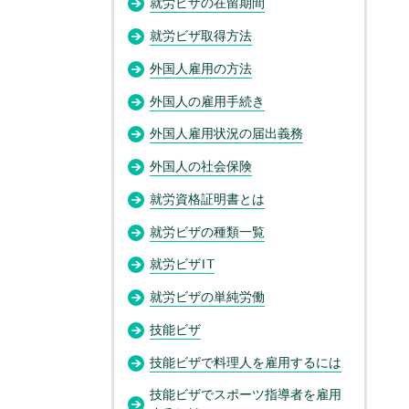
就労ビザの在留期間
就労ビザ取得方法
外国人雇用の方法
外国人の雇用手続き
外国人雇用状況の届出義務
外国人の社会保険
就労資格証明書とは
就労ビザの種類一覧
就労ビザIT
就労ビザの単純労働
技能ビザ
技能ビザで料理人を雇用するには
技能ビザでスポーツ指導者を雇用