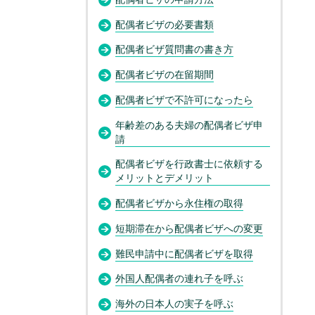
配偶者ビザの必要書類
配偶者ビザ質問書の書き方
配偶者ビザの在留期間
配偶者ビザで不許可になったら
年齢差のある夫婦の配偶者ビザ申
請
配偶者ビザを行政書士に依頼する
メリットとデメリット
配偶者ビザから永住権の取得
短期滞在から配偶者ビザへの変更
難民申請中に配偶者ビザを取得
外国人配偶者の連れ子を呼ぶ
海外の日本人の実子を呼ぶ