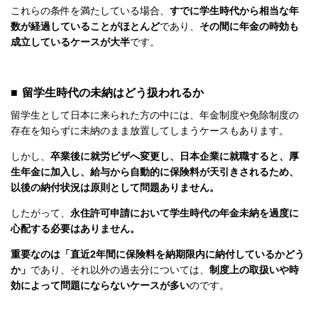
これらの条件を満たしている場合、
すでに学生時代から相当な年
数が経過していることがほとんど
であり、
その間に年金の時効も
成立しているケースが大半
です。
■ 留学生時代の未納はどう扱われるか
留学生として日本に来られた方の中には、年金制度や免除制度の
存在を知らずに未納のまま放置してしまうケースもあります。
しかし、
卒業後に就労ビザへ変更し、日本企業に就職すると、厚
生年金に加入し、給与から自動的に保険料が天引きされるため、
以後の納付状況は原則として問題ありません。
したがって、
永住許可申請において学生時代の年金未納を過度に
心配する必要はありません。
重要なのは「直近2年間に保険料を納期限内に納付しているかどう
か」
であり、それ以外の過去分については、
制度上の取扱いや時
効によって問題にならないケースが多い
のです。