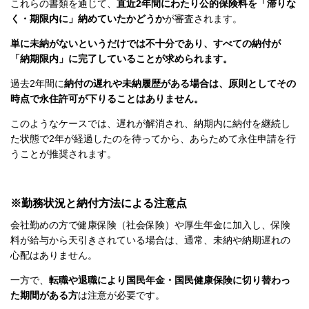
これらの書類を通じて、
直近2年間にわたり公的保険料を「滞りな
く・期限内に」納めていたかどうか
が審査されます。
単に未納がないというだけでは不十分であり、すべての納付が
「納期限内」に完了していることが求められます。
過去2年間に
納付の遅れや未納履歴がある場合は、原則としてその
時点で永住許可が下りることはありません。
このようなケースでは、遅れが解消され、納期内に納付を継続し
た状態で2年が経過したのを待ってから、あらためて永住申請を行
うことが推奨されます。
※勤務状況と納付方法による注意点
会社勤めの方で健康保険（社会保険）や厚生年金に加入し、保険
料が給与から天引きされている場合は、通常、未納や納期遅れの
心配はありません。
一方で、
転職や退職により国民年金・国民健康保険に切り替わっ
た期間がある方
は注意が必要です。