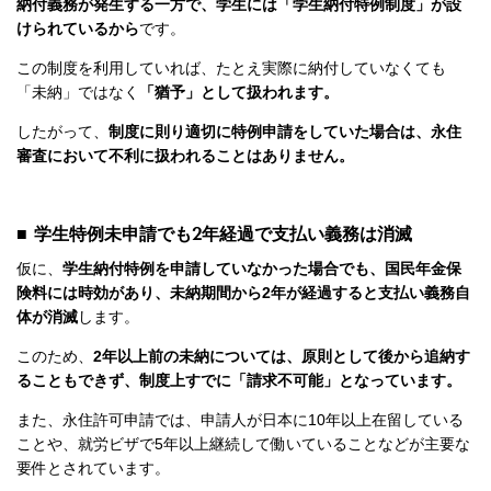
納付義務が発生する一方で、学生には「学生納付特例制度」が設
けられているから
です。
この制度を利用していれば、たとえ実際に納付していなくても
「未納」ではなく
「猶予」として扱われます。
したがって、
制度に則り適切に特例申請をしていた場合は、永住
審査において不利に扱われることはありません。
■ 学生特例未申請でも2年経過で支払い義務は消滅
仮に、
学生納付特例を申請していなかった場合でも、国民年金保
険料には時効があり、未納期間から2年が経過すると支払い義務自
体が消滅
します。
このため、
2年以上前の未納については、原則として後から追納す
ることもできず、制度上すでに「請求不可能」となっています。
また、永住許可申請では、申請人が日本に10年以上在留している
ことや、就労ビザで5年以上継続して働いていることなどが主要な
要件とされています。