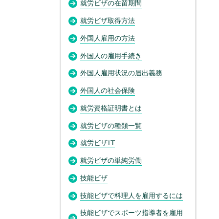
就労ビザの在留期間
就労ビザ取得方法
外国人雇用の方法
外国人の雇用手続き
外国人雇用状況の届出義務
外国人の社会保険
就労資格証明書とは
就労ビザの種類一覧
就労ビザIT
就労ビザの単純労働
技能ビザ
技能ビザで料理人を雇用するには
技能ビザでスポーツ指導者を雇用