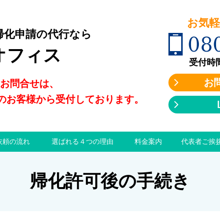
お気軽に
帰化申請の代行なら
08
オフィス
受付時間:9
お
のお問合せは、
のお客様から受付しております。
依頼の流れ
選ばれる４つの理由
料金案内
代表者ご挨
帰化許可後の手続き