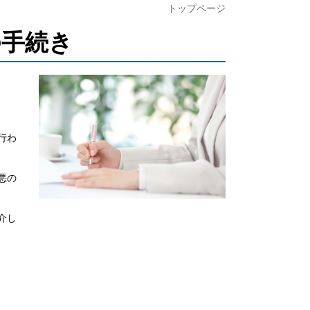
トップページ
の手続き
行わ
悪の
介し